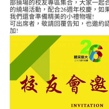
部操場的校友專區集合，大家一起
了〉
的繞場活動，配合26週年校慶，如果
中
我們還會準備精美的小禮物喔!
可出席者，敬請回覆告知，也邀約
加!