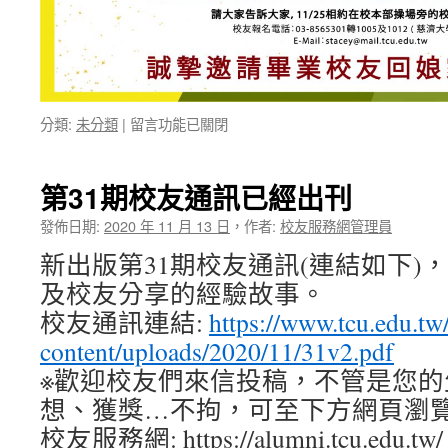
在
分類:
未分類
|
留言功能已關閉
〈歡
迎
校
第31期校友通訊已經出刊
友
返
發佈日期:
2020 年 11 月 13 日
，
作者:
校友服務網管理員
校
新出版第31期校友通訊(連結如下)
參
與
及校友分享的經驗故事。
26
校友通訊連結:
https://www.tcu.edu.tw
周
年
content/uploads/2020/11/31v2.pdf
校
※歡迎校友們來信投稿，不管是您的
慶
想、獲獎…不拘，可至下方網頁瀏
活
動〉
校友服務網: https://alumni.tcu.edu.tw/
中