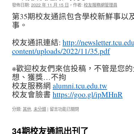
通
發佈日期:
2022 年 11 月 15 日
，
作者:
校友服務網管理員
訊
第35期校友通訊包含學校新鮮事以
出
刊
事。
了〉
中
校友通訊連結:
http://newsletter.tcu.e
content/uploads/2022/11/35.pdf
※歡迎校友們來信投稿，不管是您的
想、獲獎…不拘
校友服務網
alumni.tcu.edu.tw
校友會臉書
https://goo.gl/ipMHnR
在
分類:
其他
,
未分類
|
留言功能已關閉
〈35
期
校
34期校友通訊出刊了
友