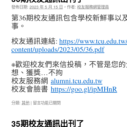
友
通
發佈日期:
2023 年 5 月 15 日
，
作者:
校友服務網管理員
訊
第36期校友通訊包含學校新鮮事以
出
刊
事。
了〉
中
校友通訊連結:
https://www.tcu.edu.tw
content/uploads/2023/05/36.pdf
※歡迎校友們來信投稿，不管是您的
想、獲獎…不拘
校友服務網
alumni.tcu.edu.tw
校友會臉書
https://goo.gl/ipMHnR
在
分類:
其他
|
留言功能已關閉
〈36
期
校
35期校友通訊出刊了
友