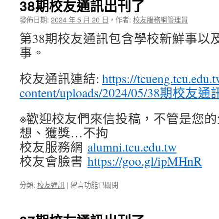
38期校友通訊出刊了
回
娘
發佈日期:
2024 年 5 月 20 日
，
作者:
校友服務網管理員
家〉
第38期校友通訊包含學校新鮮事以
中
事。
校友通訊連結:
https://tcueng.tcu.edu.
content/uploads/2024/05/38期校友通訊
※歡迎校友們來信投稿，不管是您的
想、獲獎…不拘
校友服務網
alumni.tcu.edu.tw
校友會臉書
https://goo.gl/ipMHnR
在
分類:
校友通訊
|
留言功能已關閉
〈38
期
校