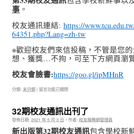
第33期校友通訊
包含學校新鮮事以
刊
事
。
了〉
中
校友通訊連結:
https://www.tcu.edu.t
64351.php?Lang=zh-tw
※歡迎校友們來信投稿，不管是您的
想、獲獎…不拘，可至下方網頁瀏
校友會臉書:
https://goo.gl/ipMHnR
在
分類:
未分類
|
留言功能已關閉
〈33
期
校
32期校友通訊出刊了
友
通
發佈日期:
2021 年 5 月 3 日
，
作者:
校友服務網管理員
訊
新出版第32期校友通訊
包含學校新
出