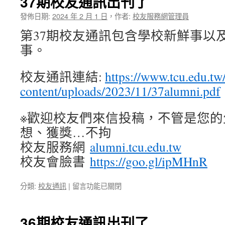
37期校友通訊出刊了
友
通
發佈日期:
2024 年 2 月 1 日
，
作者:
校友服務網管理員
訊
第37期校友通訊包含學校新鮮事以
出
刊
事。
了〉
中
校友通訊連結:
https://www.tcu.edu.tw
content/uploads/2023/11/37alumni.pdf
※歡迎校友們來信投稿，不管是您的
想、獲獎…不拘
校友服務網
alumni.tcu.edu.tw
校友會臉書
https://goo.gl/ipMHnR
在
分類:
校友通訊
|
留言功能已關閉
〈37
期
校
36期校友通訊出刊了