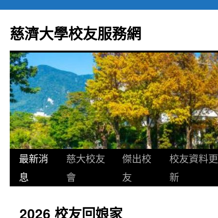
跳
至
慈濟大學校友服務網
主
要
內
容
最新消
慈大校友
傑出校
校友資料更
息
會
友
新
2026 校友回娘家