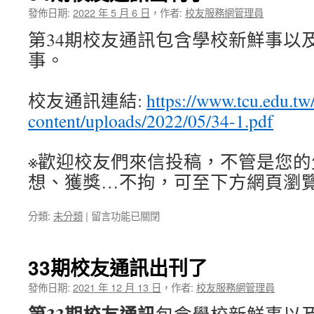
通
發佈日期:
2022 年 5 月 6 日
，
作者:
校友服務網管理員
訊
第34期校友通訊包含學校新鮮事以
出
刊
事。
了〉
中
校友通訊連結:
https://www.tcu.edu.tw
content/uploads/2022/05/34-1.pdf
※歡迎校友們來信投稿，不管是您的
想、獲獎…不拘，可至下方網頁瀏
在
分類:
未分類
|
留言功能已關閉
〈34
期
校
33期校友通訊出刊了
友
通
發佈日期:
2021 年 12 月 13 日
，
作者:
校友服務網管理員
訊
出