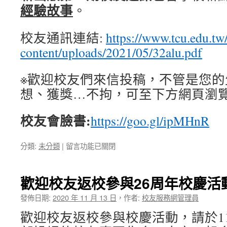
刊
經驗故事
。
了〉
中
校友通訊連結:
https://www.tcu.edu.tw
content/uploads/2021/05/32alu.pdf
※歡迎校友們來信投稿，不管是您的
想、獲獎…不拘，可至下方網頁瀏
校友會臉書:
https://goo.gl/ipMHnR
在
分類:
未分類
|
留言功能已關閉
〈32
期
校
歡迎校友返校參與26周年校慶活
友
通
發佈日期:
2020 年 11 月 13 日
，
作者:
校友服務網管理員
訊
歡迎校友返校參與校慶活動，請於11/
出
刊