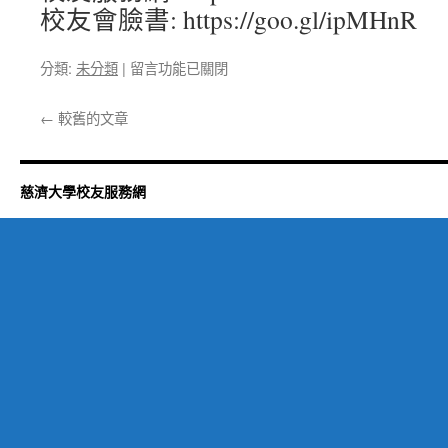
校友會臉書: https://goo.gl/ipMHnR
在
分類:
未分類
|
留言功能已關閉
〈第
31
←
較舊的文章
期
校
友
通
慈濟大學校友服務網
訊
已
經
出
刊〉
中