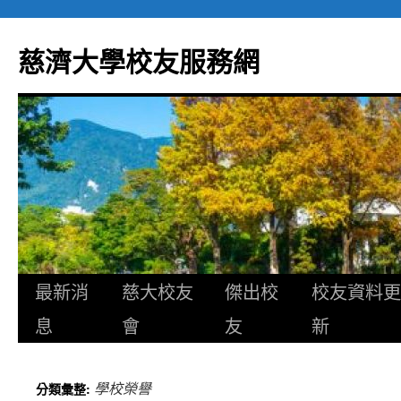
跳
至
慈濟大學校友服務網
主
要
內
容
最新消
慈大校友
傑出校
校友資料更
息
會
友
新
學校榮譽
分類彙整: