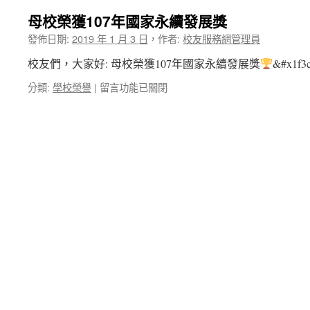
母校榮獲107年國家永續發展獎
發佈日期:
2019 年 1 月 3 日
，
作者:
校友服務網管理員
校友們，大家好: 母校榮獲107年國家永續發展獎
&#x1f3
在
分類:
學校榮譽
|
留言功能已關閉
〈母
校
榮
獲
107
年
國
家
永
續
發
展
獎〉
中