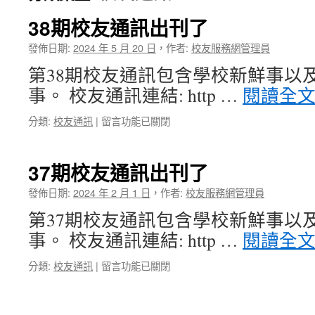
38期校友通訊出刊了
發佈日期:
2024 年 5 月 20 日
，
作者:
校友服務網管理員
第38期校友通訊包含學校新鮮事以
事。 校友通訊連結: http …
閱讀全
在
分類:
校友通訊
|
留言功能已關閉
〈38
期
校
37期校友通訊出刊了
友
通
發佈日期:
2024 年 2 月 1 日
，
作者:
校友服務網管理員
訊
第37期校友通訊包含學校新鮮事以
出
刊
事。 校友通訊連結: http …
閱讀全
了〉
中
在
分類:
校友通訊
|
留言功能已關閉
〈37
期
校