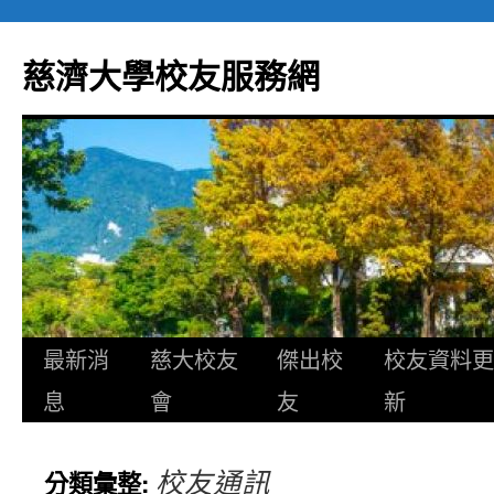
跳
至
慈濟大學校友服務網
主
要
內
容
最新消
慈大校友
傑出校
校友資料更
息
會
友
新
校友通訊
分類彙整: