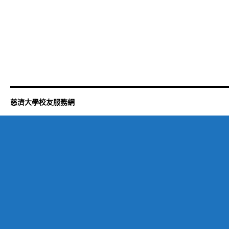
友
通
訊
出
刊
了〉
中
慈濟大學校友服務網