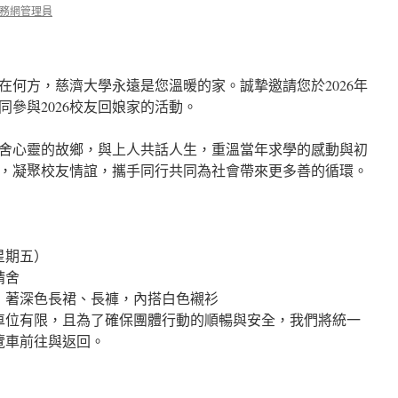
務網管理員
在何方，慈濟大學永遠是您溫暖的家。誠摯邀請您於2026年
同參與2026校友回娘家的活動。
舍心靈的故鄉，與上人共話人生，重溫當年求學的感動與初
，凝聚校友情誼，攜手同行共同為社會帶來更多善的循環。
（星期五）
精舍
，著深色長裙、長褲，內搭白色襯衫
車位有限，且為了確保團體行動的順暢與安全，我們將統一
覽車前往與返回。