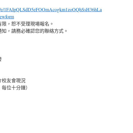
orms/d/e/1FAIpQLSdD5eFOOmAcogkm1zoOQhSsH36hLa
ewform
有限，恕不受理現場報名。
通知，請務必確認您的聯絡方式。
發
長簡介校友會現況
五位，每位十分鐘）