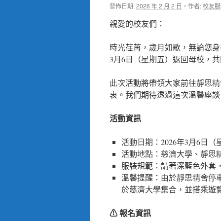
發佈日期:
2026 年 2 月 2 日
，
作者:
校友服
親愛的校友們：
時光荏苒，歲月如歌，無論您身
3月6日（星期五）返回母校，共
此次活動將帶領大家前往靜思精
衷。我們期待透過這次溫馨座談
活動資訊
活動日期：2026年3月6日
活動地點：慈濟大學、靜思
服裝規範：請著深藍色外套
溫馨提醒：由於靜思精舍停
於慈濟大學集合，並搭乘遊
⚠ 報名資訊