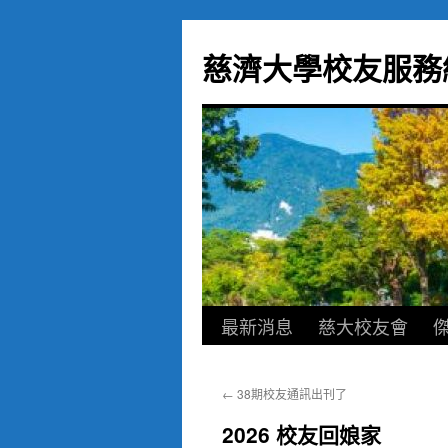
跳
至
慈濟大學校友服務
主
要
內
容
最新消息
慈大校友會
←
38期校友通訊出刊了
2026 校友回娘家