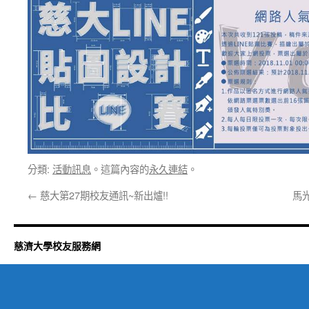
分類:
活動訊息
。這篇內容的
永久連結
。
←
慈大第27期校友通訊~新出爐!!
馬
慈濟大學校友服務網