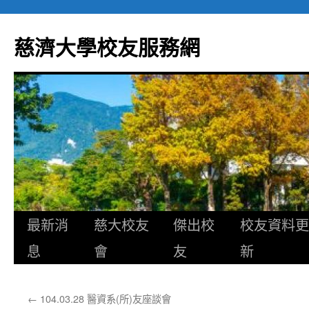
跳
至
慈濟大學校友服務網
主
要
內
容
最新消
慈大校友
傑出校
校友資料更
息
會
友
新
←
104.03.28 醫資系(所)友座談會