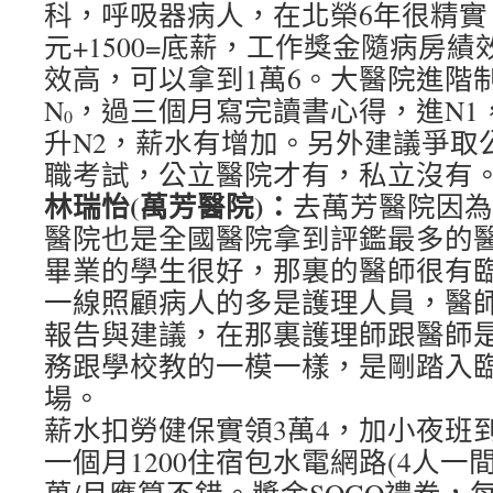
科，呼吸器病人，在北榮6年很精實。那
元+1500=底薪，工作獎金隨病房績
效高，可以拿到1萬6。大醫院進階
N
，過三個月寫完讀書心得，進N1
0
升N2，薪水有增加。另外建議爭取
職考試，公立醫院才有，私立沒有
林瑞怡(萬芳醫院)：
去萬芳醫院因為
醫院也是全國醫院拿到評鑑最多的
畢業的學生很好，那裏的醫師很有
一線照顧病人的多是護理人員，醫
報告與建議，在那裏護理師跟醫師
務跟學校教的一模一樣，是剛踏入
場。
薪水扣勞健保實領3萬4，加小夜班到
一個月1200住宿包水電網路(4人一