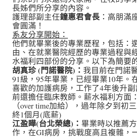
長姊們所分享的內容。
鐘惠君會長
護理部副主任
：高朋滿
會圓滿！
系友分享開始
：
他們就畢業後的專業歷程，包括：
由、在就業醫院經歷的專業過程與
水福利四部份的分享。以下為簡要
胡真珍 (門諾醫院)：
我目前在門諾
91級，95年畢業，已經畢業10年
喜歡的加護病房，工作了4年後升副
前還擔任臨床教師。薪水福利方面
（over time加給），過年除夕到初
終1個月(底薪)
江盈瞱(台北榮總)：
畢業時以推薦方
作，在GI病房，挑戰度高且複雜，