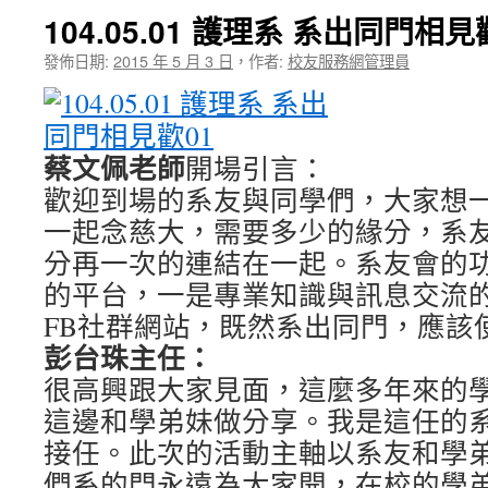
104.05.01 護理系 系出同門相見
發佈日期:
2015 年 5 月 3 日
，
作者:
校友服務網管理員
蔡文佩老師
開場引言：
歡迎到場的系友與同學們，大家想
一起念慈大，需要多少的緣分，系
分再一次的連結在一起。系友會的
的平台，一是專業知識與訊息交流
FB社群網站，既然系出同門，應該
彭台珠主任：
很高興跟大家見面，這麼多年來的
這邊和學弟妹做分享。我是這任的系
接任。此次的活動主軸以系友和學
們系的門永遠為大家開，在校的學